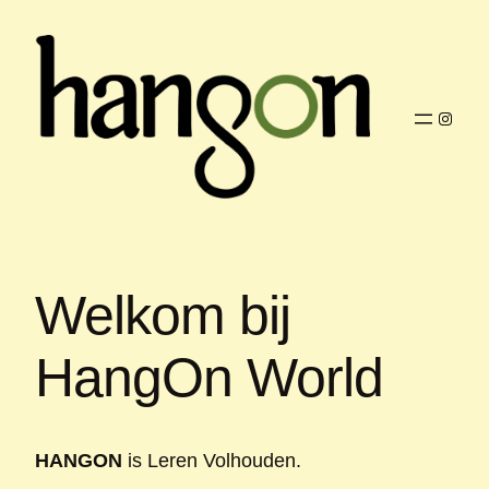
Ga
naar
de
inhoud
Instag
Welkom bij
HangOn World
HANGON
is Leren Volhouden.