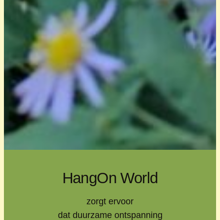
HangOn World
zorgt ervoor
dat duurzame ontspanning