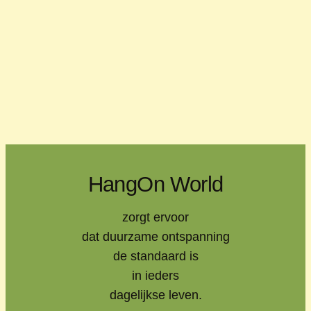
HangOn World
zorgt ervoor
dat duurzame ontspanning
de standaard is
in ieders
dagelijkse leven.