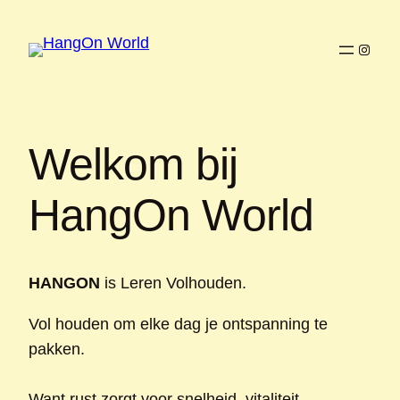
Ga
naar
Instag
de
inhoud
Welkom bij
HangOn World
HANGON
is Leren Volhouden.
Vol houden om elke dag je ontspanning te
pakken.
Want rust zorgt voor snelheid, vitaliteit,